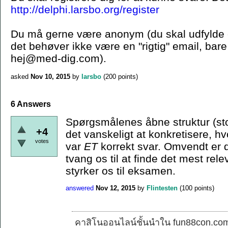
http://delphi.larsbo.org/register
Du må gerne være anonym (du skal udfylde e
det behøver ikke være en "rigtig" email, bare
hej@med-dig.com).
asked
Nov 10, 2015
by
larsbo
(
200
points)
6 Answers
Spørgsmålenes åbne struktur (sto
+4
det vanskeligt at konkretisere, hv
votes
var
ET
korrekt svar. Omvendt er d
tvang os til at finde det mest rele
styrker os til eksamen.
answered
Nov 12, 2015
by
Flintesten
(
100
points)
คาสิโนออนไลน์ชั้นนำใน fun88con.com