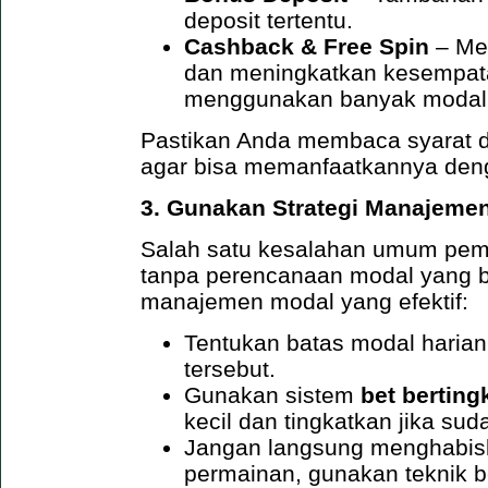
deposit tertentu.
Cashback & Free Spin
– Men
dan meningkatkan kesempat
menggunakan banyak modal
Pastikan Anda membaca syarat d
agar bisa memanfaatkannya den
3. Gunakan Strategi Manajeme
Salah satu kesalahan umum pema
tanpa perencanaan modal yang ba
manajemen modal yang efektif:
Tentukan batas modal harian
tersebut.
Gunakan sistem
bet berting
kecil dan tingkatkan jika s
Jangan langsung menghabis
permainan, gunakan teknik b