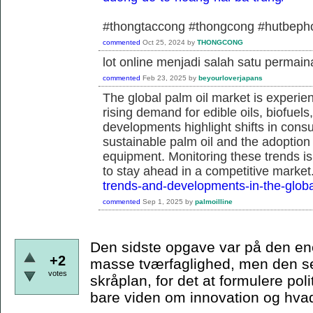
#thongtaccong #thongcong #hutbeph
commented
Oct 25, 2024
by
THONGCONG
lot online menjadi salah satu permain
commented
Feb 23, 2025
by
beyourloverjapans
The global palm oil market is experien
rising demand for edible oils, biofuels
developments highlight shifts in con
sustainable palm oil and the adoptio
equipment. Monitoring these trends is
to stay ahead in a competitive market
trends-and-developments-in-the-globa
commented
Sep 1, 2025
by
palmoilline
Den sidste opgave var på den en
+2
masse tværfaglighed, men den sen
votes
skråplan, for det at formulere po
bare viden om innovation og hvad 