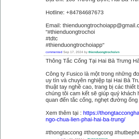
Hotline: +84784687673
Email: thienduongtrochoiapp@gmail.
"#thienduongtrochoi
#tdtc
#thienduongtrochoiapp"
commented
Sep 17, 2024
by
thienduongtrochoivn
Thông Tắc Cống Tại Hai Bà Trưng Hà
Công ty Fusico là một trong những đơ
uy tín và chuyên nghiệp tại Hai Bà Tr
thuật tay nghề cao, trang bị các thiết 
chúng tôi cam kết sẽ giúp quý khách h
quan đến tắc cống, nghẹt đường ống
Xem thêm tại :
https://thongtaccongh
ngo-chua-lien-phai-hai-ba-trung/
#thongtaccong #thongcong #hutbeph