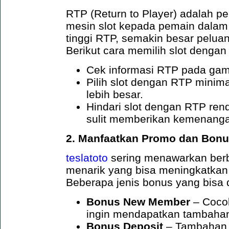
RTP (Return to Player) adalah p
mesin slot kepada pemain dalam
tinggi RTP, semakin besar pelu
Berikut cara memilih slot denga
Cek informasi RTP pada gam
Pilih slot dengan RTP mini
lebih besar.
Hindari slot dengan RTP rend
sulit memberikan kemenang
2. Manfaatkan Promo dan Bo
teslatoto
sering menawarkan ber
menarik yang bisa meningkatka
Beberapa jenis bonus yang bisa d
Bonus New Member
– Cocok
ingin mendapatkan tambaha
Bonus Deposit
– Tambahan 