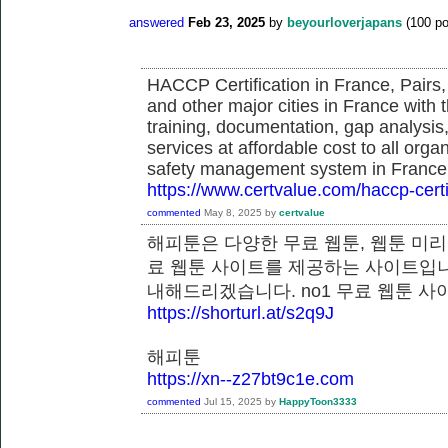
answered
Feb 23, 2025
by
beyourloverjapans
(
100
po
HACCP Certification in France, Pairs,
and other major cities in France with 
training, documentation, gap analysis,
services at affordable cost to all orga
safety management system in France
https://www.certvalue.com/haccp-certif
commented
May 8, 2025
by
certvalue
해피툰은 다양한 무료 웹툰, 웹툰 미리
료 웹툰 사이트를 제공하는 사이트입니
내해드리겠습니다. no1 무료 웹툰 
https://shorturl.at/s2q9J
해피툰
https://xn--z27bt9c1e.com
commented
Jul 15, 2025
by
HappyToon3333