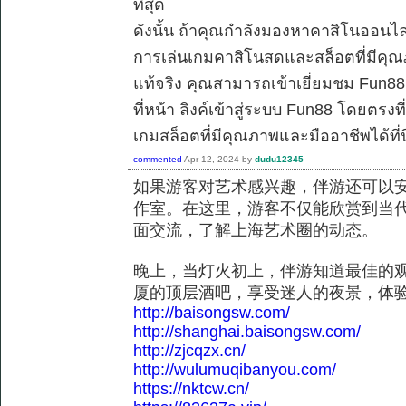
ที่สุด
ดังนั้น ถ้าคุณกำลังมองหาคาสิโนออนไ
การเล่นเกมคาสิโนสดและสล็อตที่มีคุ
แท้จริง คุณสามารถเข้าเยี่ยมชม Fun88
ที่หน้า ลิงค์เข้าสู่ระบบ Fun88 โดยตรงที
เกมสล็อตที่มีคุณภาพและมืออาชีพได้ที่นี
commented
Apr 12, 2024
by
dudu12345
如果游客对艺术感兴趣，伴游还可以
作室。在这里，游客不仅能欣赏到当
面交流，了解上海艺术圈的动态。
晚上，当灯火初上，伴游知道最佳的
厦的顶层酒吧，享受迷人的夜景，体
http://baisongsw.com/
http://shanghai.baisongsw.com/
http://zjcqzx.cn/
http://wulumuqibanyou.com/
https://nktcw.cn/