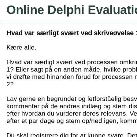
Online Delphi Evaluat
Hvad var særligt svært ved skriveøvelse 
Kære alle.
Hvad var særligt svært ved processen omkri
1? Eller sagt på en anden måde, hvilke probl
vi drøfte med hinanden forud for processen
2?
Lav gerne en begrundet og letforståelig besv
kommenter på de andres indlæg og stem dis
efter hvordan du vurderer deres relevans. V
efter et par dage og stem op/ned igen, komm
Du skal registrere dig for at kunne svare. De