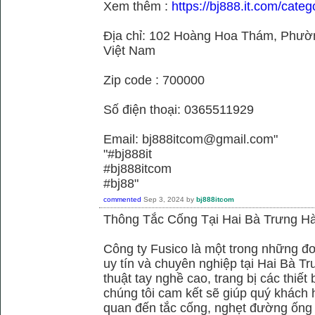
Xem thêm :
https://bj888.it.com/categ
Địa chỉ: 102 Hoàng Hoa Thám, Phườn
Việt Nam
Zip code : 700000
Số điện thoại: 0365511929
Email: bj888itcom@gmail.com"
"#bj888it
#bj888itcom
#bj88"
commented
Sep 3, 2024
by
bj888itcom
Thông Tắc Cống Tại Hai Bà Trưng Hà
Công ty Fusico là một trong những đơ
uy tín và chuyên nghiệp tại Hai Bà Tr
thuật tay nghề cao, trang bị các thiết 
chúng tôi cam kết sẽ giúp quý khách h
quan đến tắc cống, nghẹt đường ống