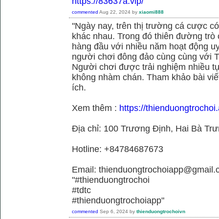
https://83637a.vip/
commented
Aug 22, 2024
by
xiaomi888
"Ngày nay, trên thị trường cá cược có
khác nhau. Trong đó thiên đường trò 
hàng đầu với nhiều năm hoạt động uy
người chơi đông đảo cùng cùng với
Người chơi được trải nghiệm nhiều 
không nhàm chán. Tham khảo bài viết
ích.
Xem thêm :
https://thienduongtrochoi.
Địa chỉ: 100 Trương Định, Hai Bà Trư
Hotline: +84784687673
Email: thienduongtrochoiapp@gmail.
"#thienduongtrochoi
#tdtc
#thienduongtrochoiapp"
commented
Sep 6, 2024
by
thienduongtrochoivn